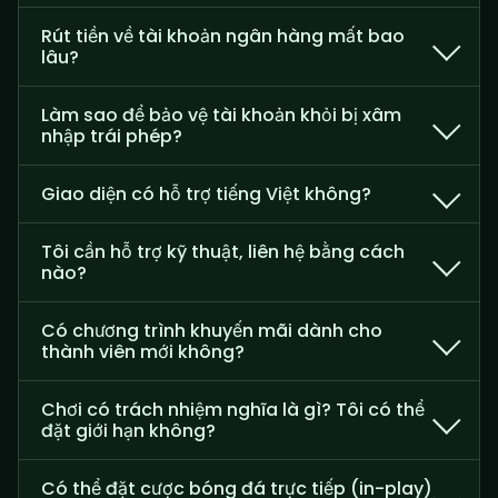
Rút tiền về tài khoản ngân hàng mất bao
lâu?
Làm sao để bảo vệ tài khoản khỏi bị xâm
nhập trái phép?
Giao diện có hỗ trợ tiếng Việt không?
Tôi cần hỗ trợ kỹ thuật, liên hệ bằng cách
nào?
Có chương trình khuyến mãi dành cho
thành viên mới không?
Chơi có trách nhiệm nghĩa là gì? Tôi có thể
đặt giới hạn không?
Có thể đặt cược bóng đá trực tiếp (in-play)