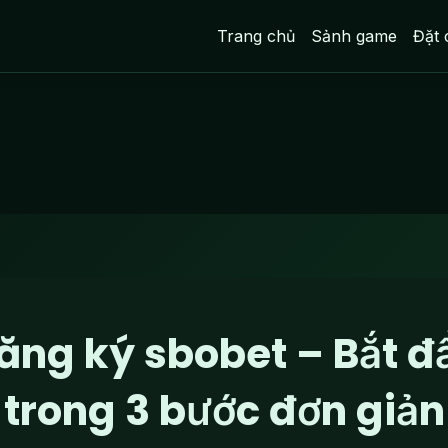
Trang chủ
Sảnh game
Đặt 
ăng ký sbobet – Bắt đ
trong 3 bước đơn giản