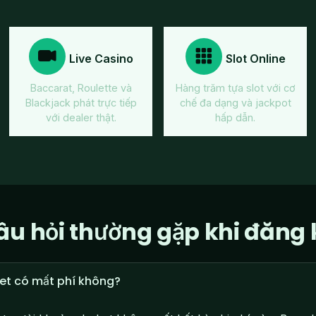
Live Casino
Slot Online
Baccarat, Roulette và
Hàng trăm tựa slot với cơ
Blackjack phát trực tiếp
chế đa dạng và jackpot
với dealer thật.
hấp dẫn.
âu hỏi thường gặp khi đăng 
et có mất phí không?