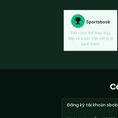
Sportsbook
Đặt cược thể thao trực
tiếp và trước trận với tỷ lệ
cạnh tranh.
C
Đăng ký tài khoản sbob