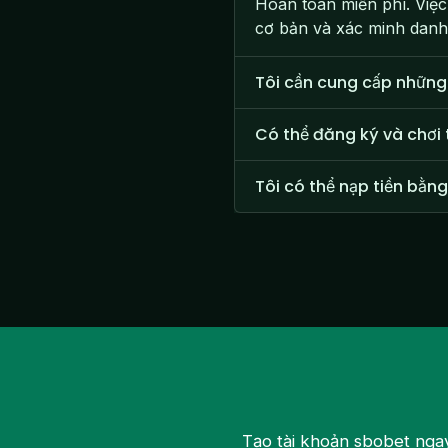
Hoàn toàn miễn phí. Việc
cơ bản và xác minh danh 
Tôi cần cung cấp những 
Có thể đăng ký và chơi 
Tôi có thể nạp tiền bằn
Tạo tài khoản sbobet ngay