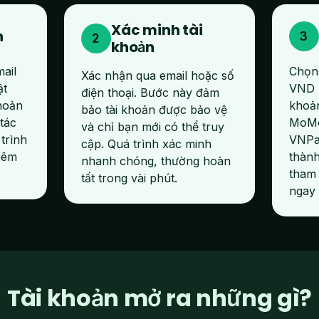
Xác minh tài
n
3
2
khoản
ail
Chọn 
Xác nhận qua email hoặc số
ật
VND 
điện thoại. Bước này đảm
hoản
khoản
bảo tài khoản được bảo vệ
tác
MoMo
và chỉ bạn mới có thể truy
 trình
VNPay
cập. Quá trình xác minh
hêm
thành
nhanh chóng, thường hoàn
tham 
tất trong vài phút.
ngay 
Tài khoản mở ra những gì?