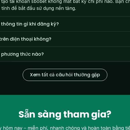
 tạo tài khoản sbobet không mất bất kỳ chi phí nào. Bạn c
tính để bắt đầu sử dụng nền tảng.
thông tin gì khi đăng ký?
trên điện thoại không?
g phương thức nào?
Xem tất cả câu hỏi thường gặp
Sẵn sàng tham gia?
 hôm nay – miễn phí, nhanh chóng và hoàn toàn bằng tiế