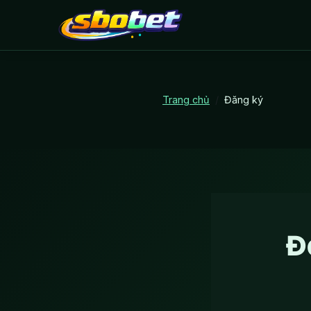
Trang chủ
Đăng ký
Đ