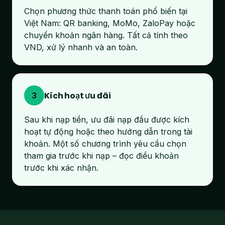
Chọn phương thức thanh toán phổ biến tại
Việt Nam: QR banking, MoMo, ZaloPay hoặc
chuyển khoản ngân hàng. Tất cả tính theo
VND, xử lý nhanh và an toàn.
Kích hoạt ưu đãi
3
Sau khi nạp tiền, ưu đãi nạp đầu được kích
hoạt tự động hoặc theo hướng dẫn trong tài
khoản. Một số chương trình yêu cầu chọn
tham gia trước khi nạp – đọc điều khoản
trước khi xác nhận.