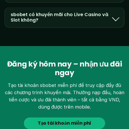
sbobet có khuyến mãi cho Live Casino và
Slot không?
Đăng ký hôm nay – nhận ưu đãi
ngay
Tạo tài khoản sbobet miễn phí để truy cập đầy đủ
các chương trình khuyến mãi. Thưởng nạp đầu, hoàn
tiền cược và ưu đãi thành viên – tất cả bằng VND,
dùng được trên mobile.
Tạo tài khoản miễn phí