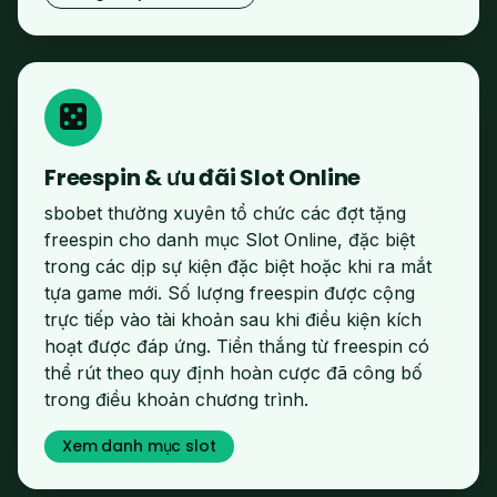
Freespin & ưu đãi Slot Online
sbobet thường xuyên tổ chức các đợt tặng
freespin cho danh mục Slot Online, đặc biệt
trong các dịp sự kiện đặc biệt hoặc khi ra mắt
tựa game mới. Số lượng freespin được cộng
trực tiếp vào tài khoản sau khi điều kiện kích
hoạt được đáp ứng. Tiền thắng từ freespin có
thể rút theo quy định hoàn cược đã công bố
trong điều khoản chương trình.
Xem danh mục slot