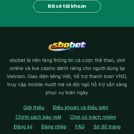
Đã có tài khoản
sbobet là nền tảng thông tin cá cược thể thao, slot
online và live casino dành riêng cho người dùng tại
Vietnam. Giao diện tiếng Việt, hỗ trợ thanh toán VND,
truy cập mobile mượt mà và đội ngũ hỗ trợ sẵn sàng
phục vụ toàn ngày.
Giới thiệu
Điều khoản và Điều kiện
Chính sách bảo mật
Chơi có trách nhiệm
Đăng ký
Đăng nhập
FAQ
Sơ đồ trang