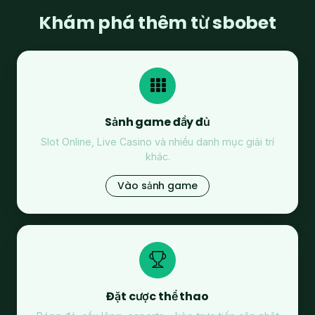
Khám phá thêm từ sbobet
Sảnh game đầy đủ
Slot Online, Live Casino và nhiều danh mục giải trí
khác.
Vào sảnh game
Đặt cược thể thao