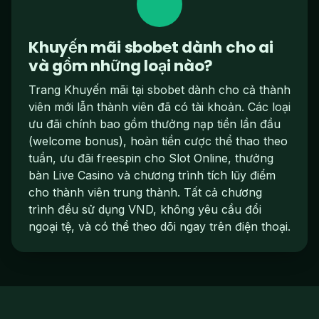
Khuyến mãi sbobet dành cho ai
và gồm những loại nào?
Trang Khuyến mãi tại sbobet dành cho cả thành
viên mới lẫn thành viên đã có tài khoản. Các loại
ưu đãi chính bao gồm thưởng nạp tiền lần đầu
(welcome bonus), hoàn tiền cược thể thao theo
tuần, ưu đãi freespin cho Slot Online, thưởng
bàn Live Casino và chương trình tích lũy điểm
cho thành viên trung thành. Tất cả chương
trình đều sử dụng VND, không yêu cầu đổi
ngoại tệ, và có thể theo dõi ngay trên điện thoại.