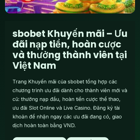
sbobet Khuyến mãi – Ưu
đãi nạp tiền, hoàn cược
và thưởng thành viên tại
Việt Nam
Trang Khuyến mãi của sbobet tổng hợp các
chương trình ưu đãi dành cho thành viên mới và
cũ: thưởng nạp đầu, hoàn tiền cược thể thao,
ưu đãi Slot Online và Live Casino. Đăng ký tài
khoản để nhận ngay các ưu đãi đang có, giao
dịch hoàn toàn bằng VND.