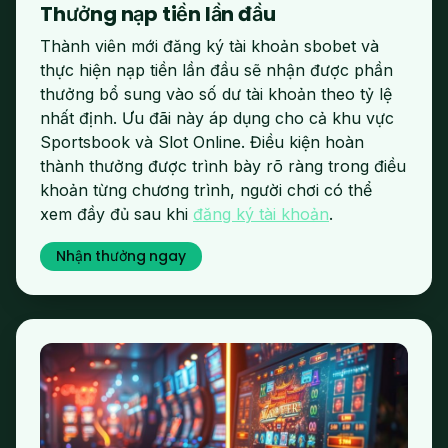
Thưởng nạp tiền lần đầu
Thành viên mới đăng ký tài khoản sbobet và
thực hiện nạp tiền lần đầu sẽ nhận được phần
thưởng bổ sung vào số dư tài khoản theo tỷ lệ
nhất định. Ưu đãi này áp dụng cho cả khu vực
Sportsbook và Slot Online. Điều kiện hoàn
thành thưởng được trình bày rõ ràng trong điều
khoản từng chương trình, người chơi có thể
xem đầy đủ sau khi
đăng ký tài khoản
.
Nhận thưởng ngay